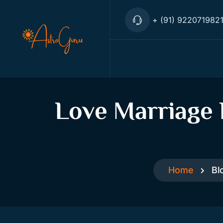
+ (91) 922071982
Love Marriage 
Home
Bl