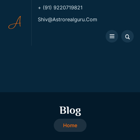
+ (91) 9220719821
Shiv@astrorealguru.com
Blog
Home