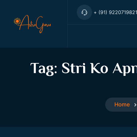
+ (91) 922071982
Tag:
Stri Ko Ap
Home