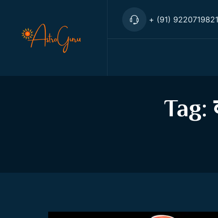
+ (91) 922071982
Tag: