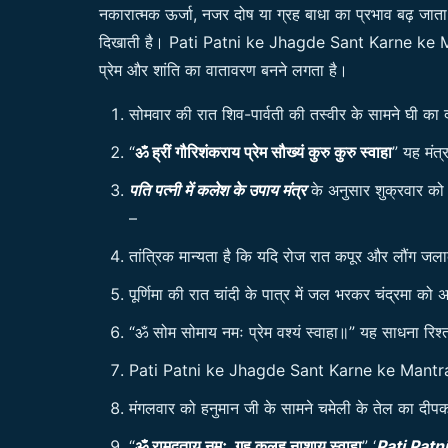
नकारात्मक ऊर्जा, नजर दोष या ग्रह बाधा का प्रभाव बढ़ जात
दिखाती है। Pati Patni ke Jhagde Sant Karne ke Mant
प्रेम और शांति का वातावरण बनने लगता है।
सोमवार की रात शिव-पार्वती की तस्वीर के सामने घी का
“
ॐ ह्रीं गौरिशंकराय प्रेम सौख्यं कुरु कुरु स्वाहा
” यह मंत्
पति पत्नी में कलेश के उपाय मंत्र
के अनुसार शुक्रवार को ल
–
तांत्रिक मान्यता है कि यदि रोज रात कपूर और लौंग जलाकर
पूर्णिमा की रात चांदी के पात्र में जल भरकर चंद्रमा को अर
“ॐ सोम सोमाय नमः प्रेम वश्यं स्वाहा॥” यह साधना रिश्तो
Pati Patni ke Jhagde Sant Karne ke Mantra में
मंगलवार को हनुमान जी के सामने चमेली के तेल का दीपक
“
ॐ रामदूताय नमः, गृह कलह नाशाय स्वाहा
” ‘
Pati Pat