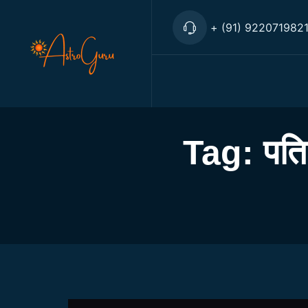
+ (91) 922071982
Tag:
पति